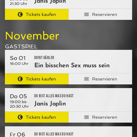
Janis Joplin
21:30 Uhr
Tickets kaufen
Reservieren
November
GASTSPIEL
So 01
Dorit Gäbler
16:00 Uhr
Ein bisschen Sex muss sein
Tickets kaufen
Reservieren
Do 05
Du bist alles was du hast
19:00 bis
Janis Joplin
20:30 Uhr
Tickets kaufen
Reservieren
Fr 06
Du bist alles was du hast