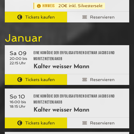
HINWEIS
20€ inkl. Silvestersekt
Tickets kaufen
Reservieren
Januar
Sa 09
Eine Komödie der Erfolgsautoren Dietmar Jacobs und
Moritz Netenjakob
20:00 bis
22:15 Uhr
Kalter weisser Mann
Tickets kaufen
Reservieren
So 10
Eine Komödie der Erfolgsautoren Dietmar Jacobs und
Moritz Netenjakob
16:00 bis
18:15 Uhr
Kalter weisser Mann
Tickets kaufen
Reservieren