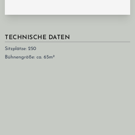
TECHNISCHE DATEN
Sitzplätze: 250
Bühnengröße: ca. 65m²
PDF
Plan_Fritz_Theater.pdf
Seitenfuß
ADRESSE
Kirchhoffstr. 34-36
09117 Chemnitz