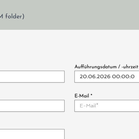
M folder)
Aufführungsdatum / -uhrzei
E-Mail
*