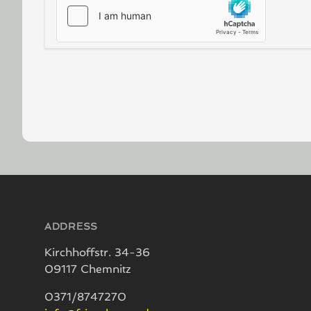
Footer
ADDRESS
Kirchhoffstr. 34-36
09117 Chemnitz
0371/8747270