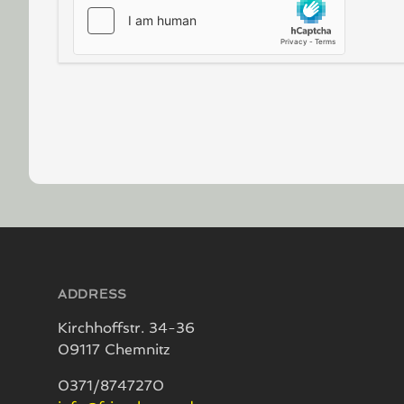
Footer
ADDRESS
Kirchhoffstr. 34-36
09117 Chemnitz
0371/8747270