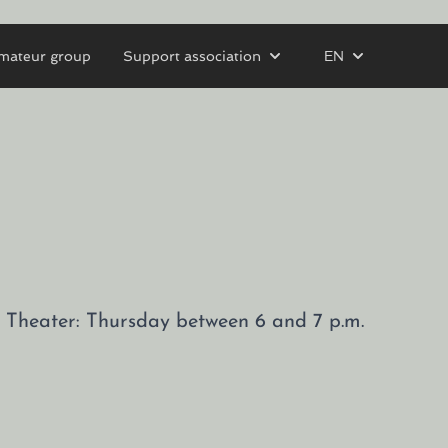
mateur group
Support association
EN
tz Theater: Thursday between 6 and 7 p.m.