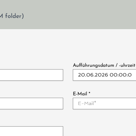
M folder)
Aufführungsdatum / -uhrzei
E-Mail
*