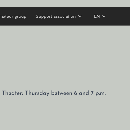
mateur group
Support association
EN
tz Theater: Thursday between 6 and 7 p.m.