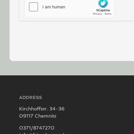
Footer
ADDRESS
Kirchhoffstr. 34-36
09117 Chemnitz
0371/8747270