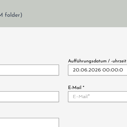
M folder)
Aufführungsdatum / -uhrzei
E-Mail
*