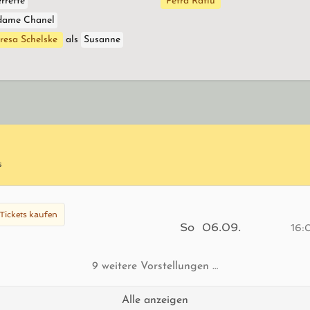
errette
Petra Ratiu
ame Chanel
resa Schelske
als
Susanne
s
Tickets kaufen
So
06.09.
16:
9 weitere Vorstellungen …
Alle anzeigen