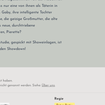
s nur eine von ihnen als Täterin in
aby, ihre intelligente Tochter
, die geizige Großmutter, die alte
 neue, durchtriebene
n, Pierette?
tudie, gespickt mit Showeinlagen, ist
nden Showdown!
kt haben.
 nicht genannt werden. Siehe:
Über uns
.
Regie