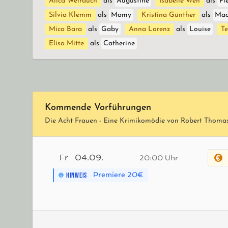
Alica Weirauch
als
Augustine
Isabelle Weh
als
Pi
Silvia Klemm
als
Mamy
Kristina Günther
als
Mad
Mica Bara
als
Gaby
Anna Lorenz
als
Louise
Te
Elisa Mitte
als
Catherine
Kommende Vorführungen
Die Acht Frauen - Eine Krimikomödie von Robert Thoma
Fr
04.09.
20:00 Uhr
Premiere 20€
HINWEIS